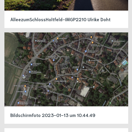
AlleezumSchlossHoltfeld-IMGP2210 Ulrike Doht
Bildschirm­foto 2023-01-13 um 10.44.49