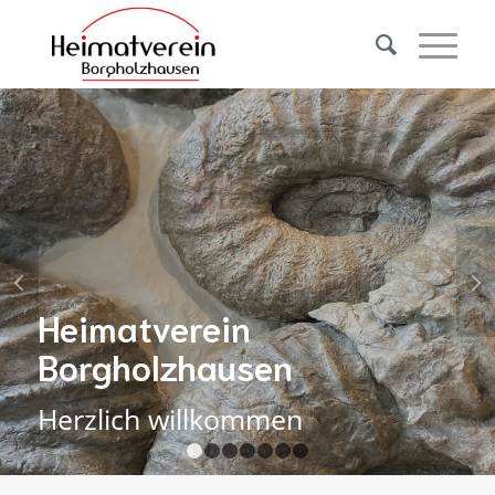
Weiter
Heimatverein
Borgholzhausen
Herzlich willkommen
1
2
3
4
5
6
7