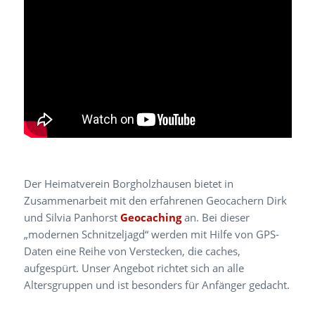
Der Heimatverein Borgholzhausen bietet in
Zusammenarbeit mit den erfahrenen Geocachern Dirk
und Silvia Panhorst
Geocaching
an. Bei dieser
„modernen Schnitzeljagd“ werden mit Hilfe von GPS-
Daten eine Reihe von Verstecken, die caches,
aufgespürt. Unser Angebot richtet sich an alle
Altersgruppen und ist besonders für Anfänger gedacht.