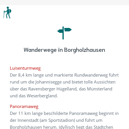
Der 8,4 km lange und markierte Rundwanderweg führt
rund um die Johannisegge und bietet tolle Aussichten
über das Ravensberger Hügelland, das Münsterland
und das Weserbergland.
Panoramaweg
Der 11 km lange beschilderte Panoramaweg beginnt in
der Innenstadt (am Sportstadion) und führt um
Borgholzhausen herum. Idyllisch liegt das Städtchen
eingebettet im Teutoburger Wald.
Schloss Brincke Weg
Bei dem Schloss Brincke Weg handelt es sich um eine
6,7 km lange familienfreundliche Rundtour. Der
Rundwanderweg ist von beiden Seiten markiert.
Entdecker Weg
Der 14 km lange Entdecker Weg hat gleich zwei tolle
Aussichtspunkte zu bieten: Die Burg Ravensberg und
den Luisenturm. Eine weitere Sehenswürdigkeit ist das