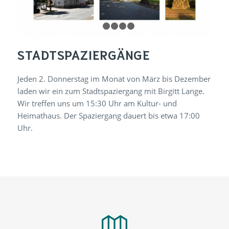
Tourenplaner
Teuto Navigator – Borgholzhausen
TERRA.tipp: Rund um Borgholzhausen
Essen und Trinken