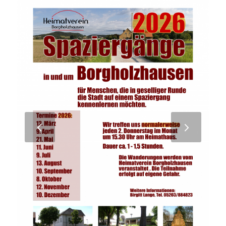
Weiter
1
2
3
4
5
STADTSPAZIERGÄNGE
Jeden 2. Donnerstag im Monat von März bis Dezember
laden wir ein zum Stadtspaziergang mit Birgitt Lange.
Wir treffen uns um 15:30 Uhr am Kultur- und
Heimathaus. Der Spaziergang dauert bis etwa 17:00
Uhr.