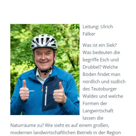
Leitung: Ulrich
Fälker
Was ist ein Siek?
Was bedeuten die
begriffe Esch und
Drubbel? Welche
Böden findet man
nördlich und südlich
des Teutoburger
Waldes und welche
Formen der
Langwirtschaft
lassen die
Naturräume zu? Wie sieht es auf einem großen,
modernen landwirtschaftlichen Betrieb in der Region