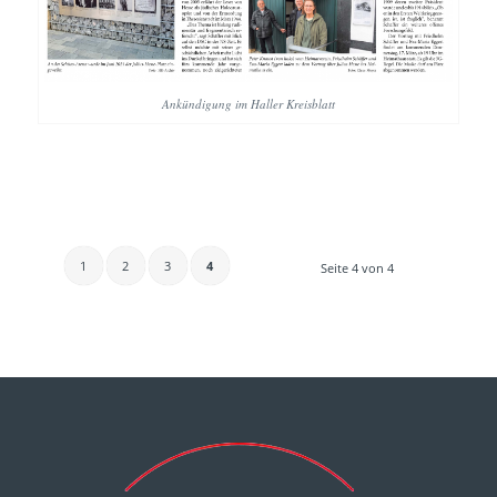
Ankündigung im Haller Kreisblatt
1
2
3
4
Seite 4 von 4